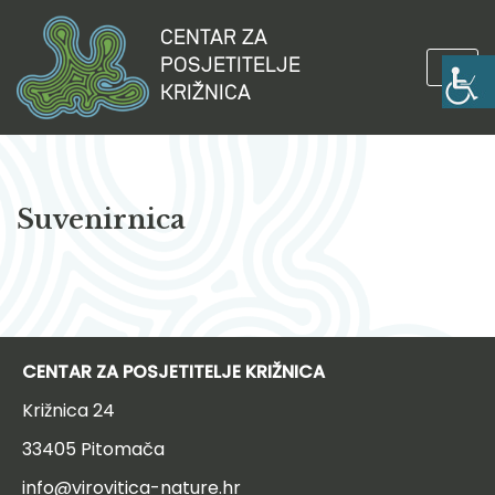
CENTAR ZA
Skip
POSJETITELJE
to
KRIŽNICA
content
Suvenirnica
CENTAR ZA POSJETITELJE KRIŽNICA
Križnica 24
33405 Pitomača
info@virovitica-nature.hr